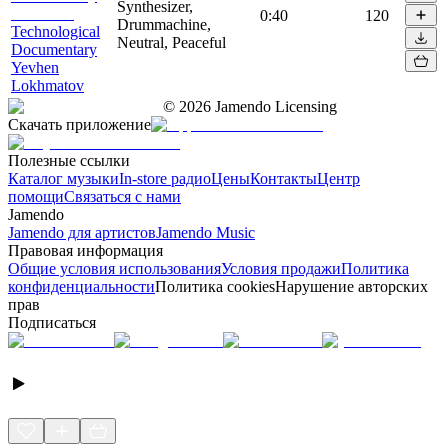
Synthesizer,
0:40
120
Drummachine,
Technological
Neutral, Peaceful
Documentary
Yevhen
Lokhmatov
©
2026
Jamendo Licensing
Скачать приложение
Полезные ссылки
Каталог музыки
In-store радио
Цены
Контакты
Центр
помощи
Связаться с нами
Jamendo
Jamendo для артистов
Jamendo Music
Правовая информация
Общие условия использования
Условия продажи
Политика
конфиденциальности
Политика cookies
Нарушение авторских
прав
Подписаться