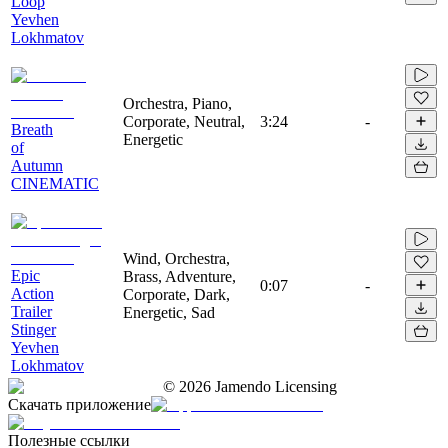
Loop
Yevhen
Lokhmatov
Orchestra, Piano,
Corporate, Neutral,
3:24
-
Breath
Energetic
of
Autumn
CINEMATIC
Wind, Orchestra,
Epic
Brass, Adventure,
0:07
-
Action
Corporate, Dark,
Trailer
Energetic, Sad
Stinger
Yevhen
Lokhmatov
©
2026
Jamendo Licensing
Скачать приложение
Полезные ссылки