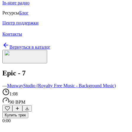
In-store радио
Ресурсы
Блог
Центр поддержки
Контакты
Вернуться в каталог
Epic - 7
—
MuswayStudio (Royalty Free Music - Background Music)
1:08
90 BPM
Купить трек
0:00