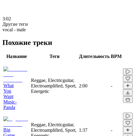
3:02
Другие теги
vocal - male
Похожие треки
Название
Теги
Длительность
BPM
Reggae, Electricguitar,
What
Electroamplified, Sport,
2:00
-
You
Energetic
Want
Music-
Panda
Reggae, Electricguitar,
Big
Electroamplified, Sport,
1:37
-
Game
Energetic