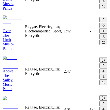
Music-
Panda
Reggae, Electricguitar,
Over
Electroamplified, Sport,
1:42
-
The
Energetic
Limit
Music-
Panda
Reggae, Electricguitar,
Above
2:47
-
Energetic
The
Valley
Music-
Panda
Reggae, Electricguitar,
3:01
135