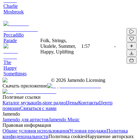
Charlie
Mosbrook
Peccadillo
Parade
Folk, Strings,
Ukulele, Summer,
1:57
-
Happy, Uplifting
The
Happy
Somethings
©
2026
Jamendo Licensing
Скачать приложение
Полезные ссылки
Каталог музыки
In-store радио
Цены
Контакты
Центр
помощи
Связаться с нами
Jamendo
Jamendo для артистов
Jamendo Music
Правовая информация
Общие условия использования
Условия продажи
Политика
конфиденциальности
Политика cookies
Нарушение авторских