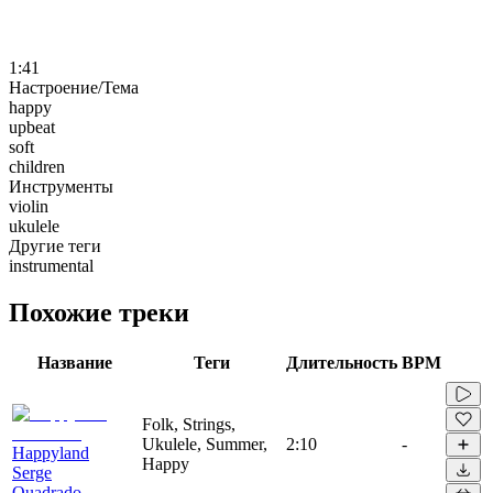
1:41
Настроение/Тема
happy
upbeat
soft
children
Инструменты
violin
ukulele
Другие теги
instrumental
Похожие треки
Название
Теги
Длительность
BPM
Folk, Strings,
Ukulele, Summer,
2:10
-
Happyland
Happy
Serge
Quadrado