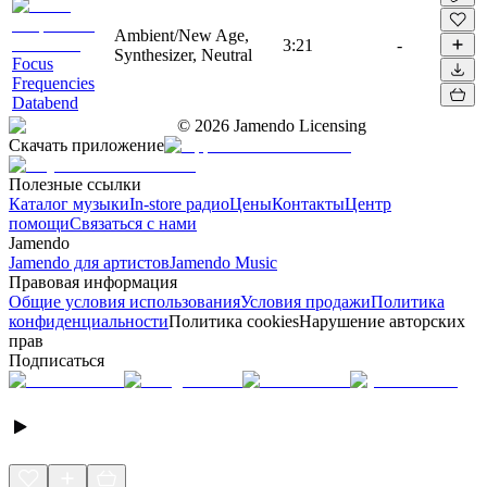
Ambient/New Age,
3:21
-
Synthesizer, Neutral
Focus
Frequencies
Databend
©
2026
Jamendo Licensing
Скачать приложение
Полезные ссылки
Каталог музыки
In-store радио
Цены
Контакты
Центр
помощи
Связаться с нами
Jamendo
Jamendo для артистов
Jamendo Music
Правовая информация
Общие условия использования
Условия продажи
Политика
конфиденциальности
Политика cookies
Нарушение авторских
прав
Подписаться