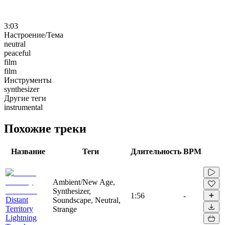
3:03
Настроение/Тема
neutral
peaceful
film
film
Инструменты
synthesizer
Другие теги
instrumental
Похожие треки
Название
Теги
Длительность
BPM
Ambient/New Age,
Synthesizer,
1:56
-
Distant
Soundscape, Neutral,
Territory
Strange
Lightning