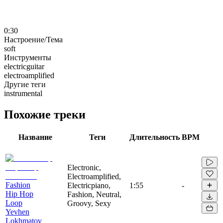
0:30
Настроение/Тема
soft
Инструменты
electricguitar
electroamplified
Другие теги
instrumental
Похожие треки
Название
Теги
Длительность
BPM
Electronic,
Electroamplified,
Fashion
Electricpiano,
1:55
-
Hip Hop
Fashion, Neutral,
Loop
Groovy, Sexy
Yevhen
Lokhmatov