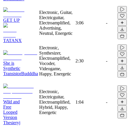
Electronic, Guitar,
Electricguitar,
GET UP
Electroamplified,
3:06
-
Advertising,
Neutral, Energetic
TATANX
Electronic,
Synthesizer,
Electroamplified,
2:30
-
She is
Vocoder,
Synthetic
Videogame,
TransistorBudddha
Happy, Energetic
Electronic,
Electricguitar,
Wild and
Electroamplified,
1:04
-
Free
Hybrid, Happy,
Looped
Energetic
Version
Thesieryj