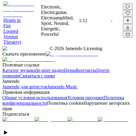
Electronic,
Electricguitar,
Electroamplified,
Hearts in
1:12
-
Sport, Neutral,
Fire
Energetic,
Looped
Powerful
Version
Thesieryj
©
2026
Jamendo Licensing
Скачать приложение
Полезные ссылки
Каталог музыки
In-store радио
Цены
Контакты
Центр
помощи
Связаться с нами
Jamendo
Jamendo для артистов
Jamendo Music
Правовая информация
Общие условия использования
Условия продажи
Политика
конфиденциальности
Политика cookies
Нарушение авторских
прав
Подписаться