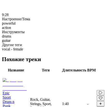
9:28
Настроение/Тема
powerful
action
Инструменты
drums
guitar
Другие теги
vocal - female
Похожие треки
Название
Теги
Длительность
BPM
Epic
Sport
Rock, Guitar,
Drum n
Strings, Sport,
1:40
-
Punk