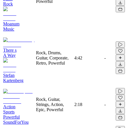
Powerful
Rock
Moanum
Music
There s
Rock, Drums,
A Way
Guitar, Corporate,
4:42
-
Retro, Powerful
Stefan
Kartenberg
Rock, Guitar,
Strings, Action,
2:18
-
Action
Epic, Powerful
Sports
Powerful
SoundForYou