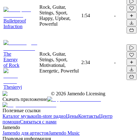
Rock, Guitar,
Strings, Sport,
1:54
-
Happy, Upbeat,
Bulletproof
Powerful
Infraction
The
Rock, Guitar,
Energy
Strings, Sport,
2:34
-
of Rock
Motivational,
Energetic, Powerful
Thesieryj
©
2026
Jamendo Licensing
Скачать приложение
Полезные ссылки
Каталог музыки
In-store радио
Цены
Контакты
Центр
помощи
Связаться с нами
Jamendo
Jamendo для артистов
Jamendo Music
Правовая информация