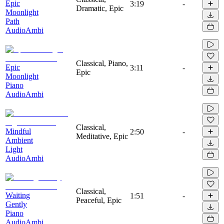
Epic
3:19
-
Dramatic, Epic
Moonlight
Path
AudioAmbi
Classical, Piano,
Epic
3:11
-
Epic
Moonlight
Piano
AudioAmbi
Classical,
Mindful
2:50
-
Meditative, Epic
Ambient
Light
AudioAmbi
Classical,
Waiting
1:51
-
Peaceful, Epic
Gently
Piano
AudioAmbi