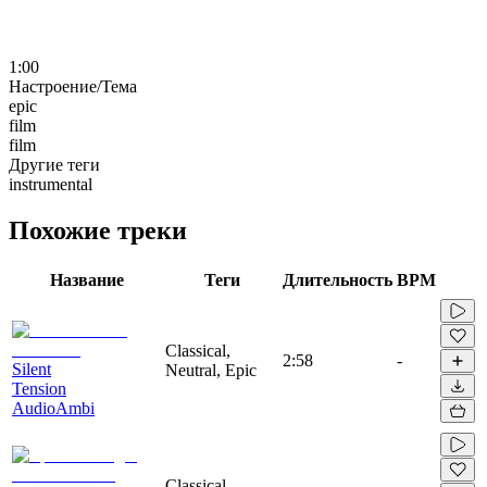
1:00
Настроение/Тема
epic
film
film
Другие теги
instrumental
Похожие треки
Название
Теги
Длительность
BPM
Classical,
2:58
-
Silent
Neutral, Epic
Tension
AudioAmbi
Classical,