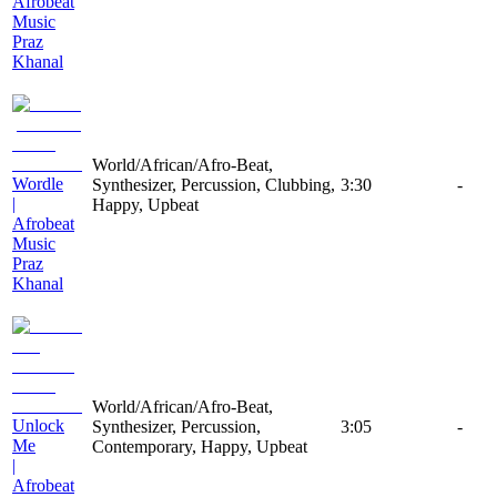
Afrobeat
Music
Praz
Khanal
World/African/Afro-Beat,
Wordle
Synthesizer, Percussion, Clubbing,
3:30
-
|
Happy, Upbeat
Afrobeat
Music
Praz
Khanal
World/African/Afro-Beat,
Unlock
Synthesizer, Percussion,
3:05
-
Me
Contemporary, Happy, Upbeat
|
Afrobeat