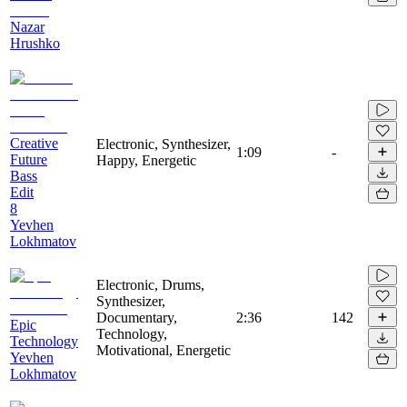
Nazar
Hrushko
Creative
Electronic, Synthesizer,
1:09
-
Future
Happy, Energetic
Bass
Edit
8
Yevhen
Lokhmatov
Electronic, Drums,
Synthesizer,
Documentary,
2:36
142
Epic
Technology,
Technology
Motivational, Energetic
Yevhen
Lokhmatov