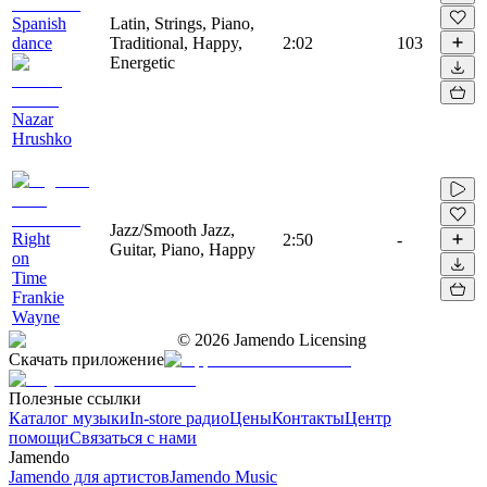
Spanish
Latin, Strings, Piano,
dance
Traditional, Happy,
2:02
103
Energetic
Nazar
Hrushko
Jazz/Smooth Jazz,
Right
2:50
-
Guitar, Piano, Happy
on
Time
Frankie
Wayne
©
2026
Jamendo Licensing
Скачать приложение
Полезные ссылки
Каталог музыки
In-store радио
Цены
Контакты
Центр
помощи
Связаться с нами
Jamendo
Jamendo для артистов
Jamendo Music