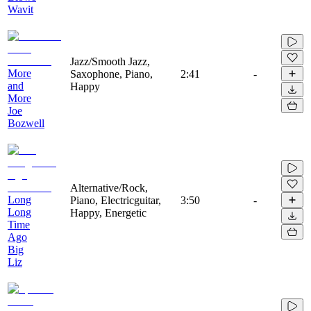
Wavit
Jazz/Smooth Jazz,
More
Saxophone, Piano,
2:41
-
and
Happy
More
Joe
Bozwell
Alternative/Rock,
Long
Piano, Electricguitar,
3:50
-
Long
Happy, Energetic
Time
Ago
Big
Liz