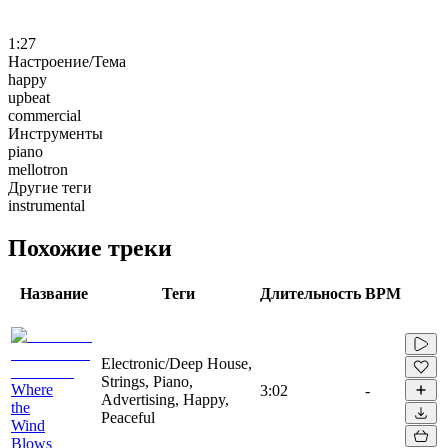
1:27
Настроение/Тема
happy
upbeat
commercial
Инструменты
piano
mellotron
Другие теги
instrumental
Похожие треки
Название
Теги
Длительность
BPM
Electronic/Deep House,
Strings, Piano,
Where
3:02
-
Advertising, Happy,
the
Peaceful
Wind
Blows