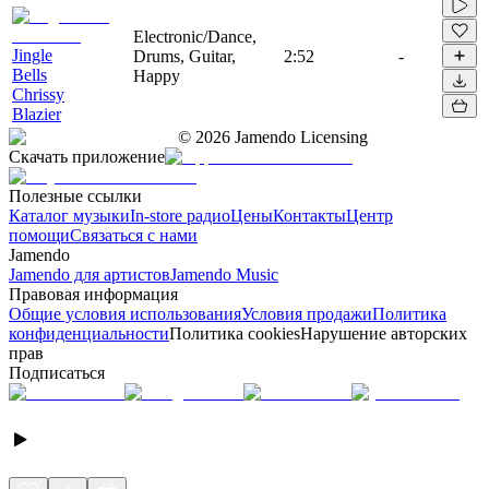
Electronic/Dance,
Jingle
Drums, Guitar,
2:52
-
Bells
Happy
Chrissy
Blazier
©
2026
Jamendo Licensing
Скачать приложение
Полезные ссылки
Каталог музыки
In-store радио
Цены
Контакты
Центр
помощи
Связаться с нами
Jamendo
Jamendo для артистов
Jamendo Music
Правовая информация
Общие условия использования
Условия продажи
Политика
конфиденциальности
Политика cookies
Нарушение авторских
прав
Подписаться