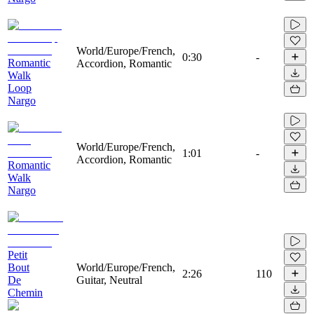
World/Europe/French,
0:30
-
Romantic
Accordion, Romantic
Walk
Loop
Nargo
World/Europe/French,
1:01
-
Accordion, Romantic
Romantic
Walk
Nargo
Petit
Bout
World/Europe/French,
2:26
110
De
Guitar, Neutral
Chemin