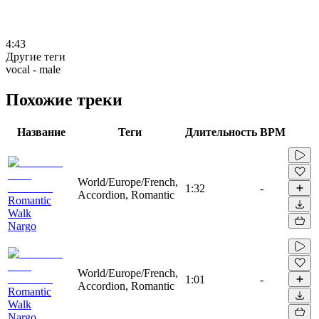
4:43
Другие теги
vocal - male
Похожие треки
Название
Теги
Длительность
BPM
World/Europe/French,
1:32
-
Accordion, Romantic
Romantic
Walk
Nargo
World/Europe/French,
1:01
-
Accordion, Romantic
Romantic
Walk
Nargo