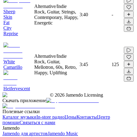
Alternative/Indie
Sheep
Rock, Guitar, Strings,
3:40
-
Skin
Contemporary, Happy,
Fat
Energetic
City
Reprise
Alternative/Indie
White
Rock, Guitar,
3:45
125
Camarillo
Mellotron, 60s, Retro,
Happy, Uplifting
Heifervescent
©
2026
Jamendo Licensing
Скачать приложение
Полезные ссылки
Каталог музыки
In-store радио
Цены
Контакты
Центр
помощи
Связаться с нами
Jamendo
Jamendo для артистов
Jamendo Music