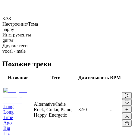
3:38
Настроение/Тема
happy
Инструменты
guitar
Другие теги
vocal - male
Похожие треки
Название
Теги
Длительность
BPM
Alternative/Indie
Long
Rock, Guitar, Piano,
3:50
-
Long
Happy, Energetic
Time
Ago
Big
Liz