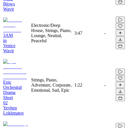
Blows
Wavit
Electronic/Deep
House, Strings, Piano,
3:47
-
3AM
Lounge, Neutral,
in
Peaceful
Venice
Wavit
Strings, Piano,
Epic
Adventure, Corporate,
1:22
-
Orchestral
Emotional, Sad, Epic
Drama
Short
02
Yevhen
Lokhmatov