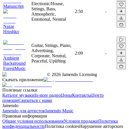
Electronic/House,
Manuscript
Strings, Bass,
2:50
-
Atmospheric,
Emotional, Neutral
Nazar
Hrushko
Guitar, Strings, Piano,
Advertising,
2:09
-
Corporate, Neutral,
Ambient
Peaceful, Uplifting
Background
ForestMusic
©
2026
Jamendo Licensing
Скачать приложение
Полезные ссылки
Каталог музыки
In-store радио
Цены
Контакты
Центр
помощи
Связаться с нами
Jamendo
Jamendo для артистов
Jamendo Music
Правовая информация
Общие условия использования
Условия продажи
Политика
конфиденциальности
Политика cookies
Нарушение авторских