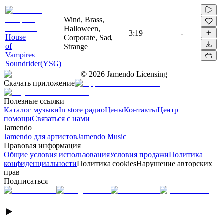
Wind, Brass,
Halloween,
3:19
-
House
Corporate, Sad,
of
Strange
Vampires
Soundrider(YSG)
©
2026
Jamendo Licensing
Скачать приложение
Полезные ссылки
Каталог музыки
In-store радио
Цены
Контакты
Центр
помощи
Связаться с нами
Jamendo
Jamendo для артистов
Jamendo Music
Правовая информация
Общие условия использования
Условия продажи
Политика
конфиденциальности
Политика cookies
Нарушение авторских
прав
Подписаться