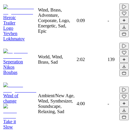
Wind, Brass,
Adventure,
Heroic
Corporate, Logo,
0:09
-
Trailer
Energetic, Sad,
Logo
Epic
Yevhen
Lokhmatov
World, Wind,
2:02
139
Seperation
Brass, Sad
Nikos
Boubas
Wind of
Ambient/New Age,
change
Wind, Synthesizer,
4:00
-
Soundscape,
Relaxing, Sad
Take it
Slow