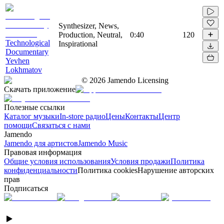
Synthesizer, News,
Production, Neutral,
0:40
120
Technological
Inspirational
Documentary
Yevhen
Lokhmatov
©
2026
Jamendo Licensing
Скачать приложение
Полезные ссылки
Каталог музыки
In-store радио
Цены
Контакты
Центр
помощи
Связаться с нами
Jamendo
Jamendo для артистов
Jamendo Music
Правовая информация
Общие условия использования
Условия продажи
Политика
конфиденциальности
Политика cookies
Нарушение авторских
прав
Подписаться