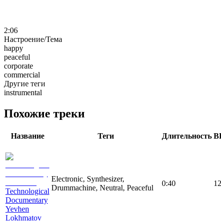
2:06
Настроение/Тема
happy
peaceful
corporate
commercial
Другие теги
instrumental
Похожие треки
Название
Теги
Длительность
B
Electronic, Synthesizer,
0:40
1
Drummachine, Neutral, Peaceful
Technological
Documentary
Yevhen
Lokhmatov