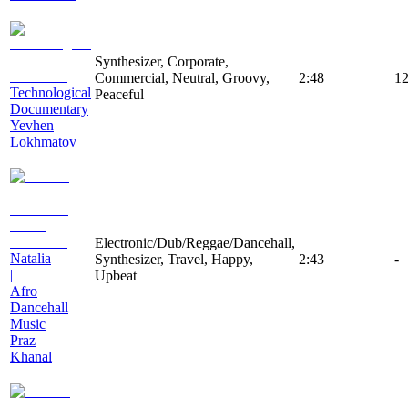
Synthesizer, Corporate,
Commercial, Neutral, Groovy,
2:48
1
Technological
Peaceful
Documentary
Yevhen
Lokhmatov
Electronic/Dub/Reggae/Dancehall,
Natalia
Synthesizer, Travel, Happy,
2:43
-
|
Upbeat
Afro
Dancehall
Music
Praz
Khanal