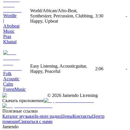
World/African/Afro-Beat,
Wordle
Synthesizer, Percussion, Clubbing,
3:30
-
|
Happy, Upbeat
Afrobeat
Music
Praz
Khanal
Easy Listening, Acousticguitar,
2:06
-
Happy, Peaceful
Folk
Acoustic
Calm
ForestMusic
©
2026
Jamendo Licensing
Скачать приложение
Полезные ссылки
Каталог музыки
In-store радио
Цены
Контакты
Центр
помощи
Связаться с нами
Jamendo