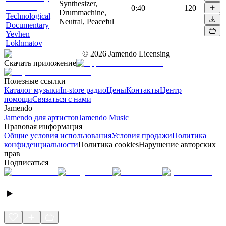
Synthesizer,
0:40
120
Drummachine,
Technological
Neutral, Peaceful
Documentary
Yevhen
Lokhmatov
©
2026
Jamendo Licensing
Скачать приложение
Полезные ссылки
Каталог музыки
In-store радио
Цены
Контакты
Центр
помощи
Связаться с нами
Jamendo
Jamendo для артистов
Jamendo Music
Правовая информация
Общие условия использования
Условия продажи
Политика
конфиденциальности
Политика cookies
Нарушение авторских
прав
Подписаться