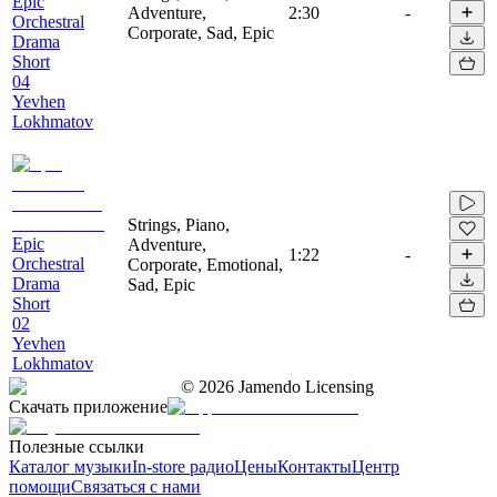
Epic
Adventure,
2:30
-
Orchestral
Corporate, Sad, Epic
Drama
Short
04
Yevhen
Lokhmatov
Strings, Piano,
Epic
Adventure,
1:22
-
Orchestral
Corporate, Emotional,
Drama
Sad, Epic
Short
02
Yevhen
Lokhmatov
©
2026
Jamendo Licensing
Скачать приложение
Полезные ссылки
Каталог музыки
In-store радио
Цены
Контакты
Центр
помощи
Связаться с нами