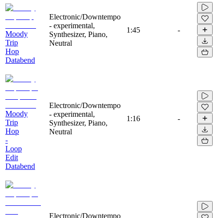
Electronic/Downtempo
- experimental,
1:45
-
Moody
Synthesizer, Piano,
Trip
Neutral
Hop
Databend
Electronic/Downtempo
Moody
- experimental,
1:16
-
Trip
Synthesizer, Piano,
Hop
Neutral
-
Loop
Edit
Databend
Electronic/Downtempo