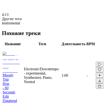
4:13
Другие теги
instrumental
Похожие треки
Название
Теги
Длительность
BPM
Electronic/Downtempo
- experimental,
Moody
1:00
-
Synthesizer, Piano,
Trip
Neutral
Hop
- 60
Seconds
Edit
Databend