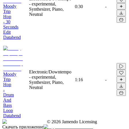
- experimental,
Moody
0:30
-
Synthesizer, Piano,
Trip
Neutral
Hop
- 30
Seconds
Edit
Databend
Electronic/Downtempo
Moody
- experimental,
Trip
1:16
-
Synthesizer, Piano,
Hop
Neutral
-
Drum
And
Bass
Loop
Databend
©
2026
Jamendo Licensing
Скачать приложение