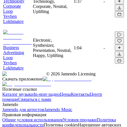
Technology
Technology,
1:37
-
Corporate
Corporate, Neutral,
Loop
Uplifting
Yevhen
Lokhmatov
Electronic,
Synthesizer,
Business
1:04
-
Presentation, Neutral,
Advertising
Happy, Uplifting
Loop
Yevhen
Lokhmatov
©
2026
Jamendo Licensing
Скачать приложение
Полезные ссылки
Каталог музыки
In-store радио
Цены
Контакты
Центр
помощи
Связаться с нами
Jamendo
Jamendo для артистов
Jamendo Music
Правовая информация
Общие условия использования
Условия продажи
Политика
конфиденциальности
Политика cookies
Нарушение авторских