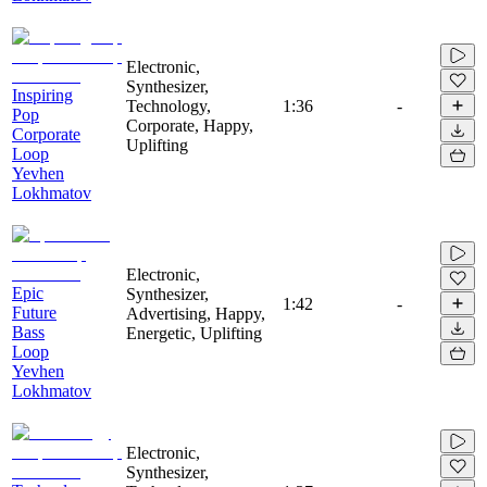
Electronic,
Synthesizer,
Inspiring
Technology,
1:36
-
Pop
Corporate, Happy,
Corporate
Uplifting
Loop
Yevhen
Lokhmatov
Electronic,
Epic
Synthesizer,
1:42
-
Future
Advertising, Happy,
Bass
Energetic, Uplifting
Loop
Yevhen
Lokhmatov
Electronic,
Synthesizer,