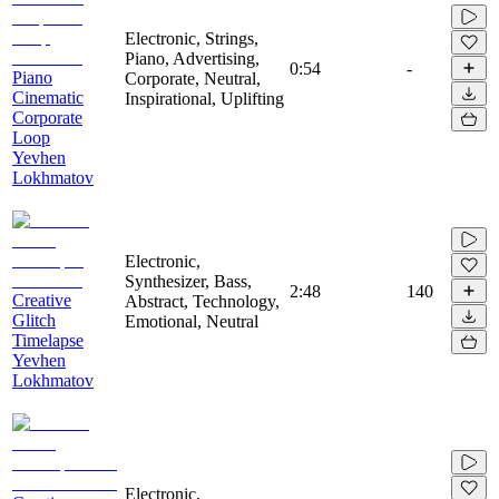
Electronic, Strings,
Piano, Advertising,
0:54
-
Piano
Corporate, Neutral,
Cinematic
Inspirational, Uplifting
Corporate
Loop
Yevhen
Lokhmatov
Electronic,
Synthesizer, Bass,
2:48
140
Creative
Abstract, Technology,
Glitch
Emotional, Neutral
Timelapse
Yevhen
Lokhmatov
Electronic,