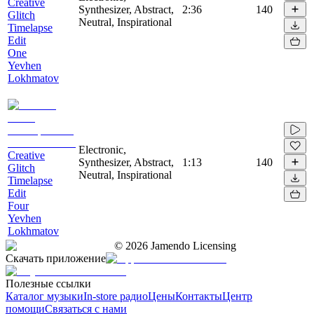
Creative
Synthesizer, Abstract,
2:36
140
Glitch
Neutral, Inspirational
Timelapse
Edit
One
Yevhen
Lokhmatov
Electronic,
Creative
Synthesizer, Abstract,
1:13
140
Glitch
Neutral, Inspirational
Timelapse
Edit
Four
Yevhen
Lokhmatov
©
2026
Jamendo Licensing
Скачать приложение
Полезные ссылки
Каталог музыки
In-store радио
Цены
Контакты
Центр
помощи
Связаться с нами