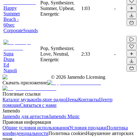
Pop, Synthesizer,
Happy
Summer, Upbeat,
1:03
-
Summer
Energetic
Beach -
60sec
CorporateSounds
Pop, Synthesizer,
Supa
Love, Neutral,
2:33
-
Dupa
Energetic
Ed
Napoli
©
2026
Jamendo Licensing
Скачать приложение
Полезные ссылки
Каталог музыки
In-store радио
Цены
Контакты
Центр
помощи
Связаться с нами
Jamendo
Jamendo для артистов
Jamendo Music
Правовая информация
Общие условия использования
Условия продажи
Политика
конфиденциальности
Политика cookies
Нарушение авторских
прав