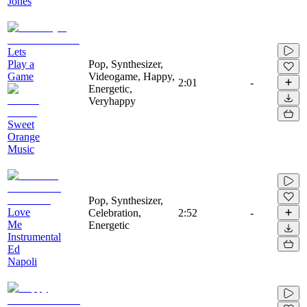
Jones
Lets
Play a
Pop, Synthesizer,
Game
Videogame, Happy,
2:01
-
Energetic,
Veryhappy
Sweet
Orange
Music
Pop, Synthesizer,
Love
Celebration,
2:52
-
Me
Energetic
Instrumental
Ed
Napoli