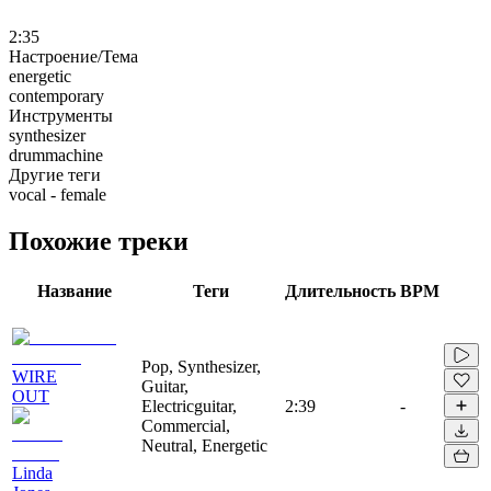
2:35
Настроение/Тема
energetic
contemporary
Инструменты
synthesizer
drummachine
Другие теги
vocal - female
Похожие треки
Название
Теги
Длительность
BPM
Pop, Synthesizer,
WIRE
Guitar,
OUT
Electricguitar,
2:39
-
Commercial,
Neutral, Energetic
Linda