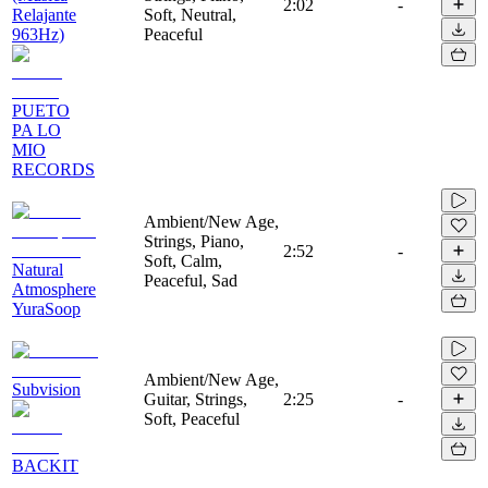
2:02
-
Relajante
Soft, Neutral,
963Hz)
Peaceful
PUETO
PA LO
MIO
RECORDS
Ambient/New Age,
Strings, Piano,
2:52
-
Soft, Calm,
Natural
Peaceful, Sad
Atmosphere
YuraSoop
Ambient/New Age,
Subvision
Guitar, Strings,
2:25
-
Soft, Peaceful
BACKIT