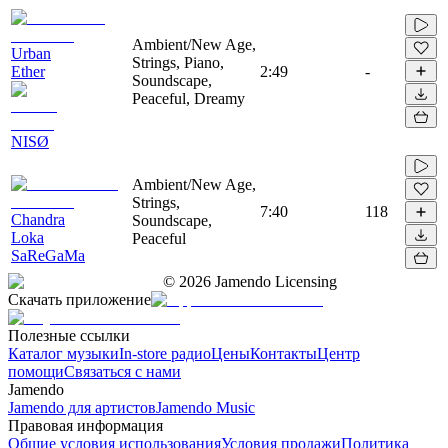
Ambient/New Age,
Urban
Strings, Piano,
Ether
2:49
-
Soundscape,
Peaceful, Dreamy
NISØ
Ambient/New Age,
Strings,
7:40
118
Chandra
Soundscape,
Loka
Peaceful
SaReGaMa
©
2026
Jamendo Licensing
Скачать приложение
Полезные ссылки
Каталог музыки
In-store радио
Цены
Контакты
Центр
помощи
Связаться с нами
Jamendo
Jamendo для артистов
Jamendo Music
Правовая информация
Общие условия использования
Условия продажи
Политика