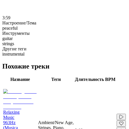
3:59
Настроение/Тема
peaceful
Инструменты
guitar
strings
Другие теги
instrumental
Похожие треки
Название
Теги
Длительность
BPM
Relaxing
Music
963Hz
Ambient/New Age,
(Musica
Strings, Piano,