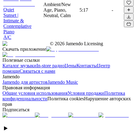
Ambient/New
Quiet
Age, Piano,
5:17
-
Sunset |
Neutral, Calm
Intimate &
Contemplative
Piano
A|C
©
2026
Jamendo Licensing
Скачать приложение
Полезные ссылки
Каталог музыки
In-store радио
Цены
Контакты
Центр
помощи
Связаться с нами
Jamendo
Jamendo для артистов
Jamendo Music
Правовая информация
Общие условия использования
Условия продажи
Политика
конфиденциальности
Политика cookies
Нарушение авторских
прав
Подписаться