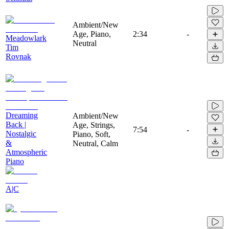
Ambient/New
Age, Piano,
2:34
-
Meadowlark
Neutral
Tim
Rovnak
Dreaming
Ambient/New
Back |
Age, Strings,
7:54
-
Nostalgic
Piano, Soft,
&
Neutral, Calm
Atmospheric
Piano
A|C