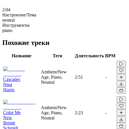
2:04
Настроение/Тема
neutral
Инструменты
piano
Похожие треки
Название
Теги
Длительность
BPM
Ambient/New
Age, Piano,
2:51
-
Cascades
Neutral
Nina
Harris
Ambient/New
Color Me
Age, Piano,
2:23
-
New
Neutral
Bernie
Schmidt