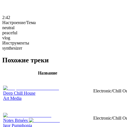
2:42
Настроение/Тема
neutral
peaceful
vlog
Инструменты
synthesizer
Похожие треки
Название
Electronic/Chill Ou
Deep Chill House
Art Media
Electronic/Chill O
Notes Brisées
Igor Pumphonia