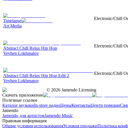
Electronic/Chill Ou
Timelapse
Art Media
Electronic/Chill O
Abstract Chill Relax Hip Hop
Yevhen Lokhmatov
Electronic/Chill O
Abstract Chill Relax Hip Hop Edit 2
Yevhen Lokhmatov
©
2026
Jamendo Licensing
Скачать приложение
Полезные ссылки
Каталог музыки
In-store радио
Цены
Контакты
Центр помощи
Свя
Jamendo
Jamendo для артистов
Jamendo Music
Правовая информация
Общие условия использования
Условия продажи
Политика конф