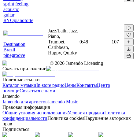
sprint feeling
acoustic
guitar
RYOpianoforte
Jazz/Latin Jazz,
Piano,
Trumpet,
0:48
107
Destination
Caribbean,
Brazil
Happy, Quirky
pinegroove
©
2026
Jamendo Licensing
Скачать приложение
Полезные ссылки
Каталог музыки
In-store радио
Цены
Контакты
Центр
помощи
Связаться с нами
Jamendo
Jamendo для артистов
Jamendo Music
Правовая информация
Общие условия использования
Условия продажи
Политика
конфиденциальности
Политика cookies
Нарушение авторских
прав
Подписаться