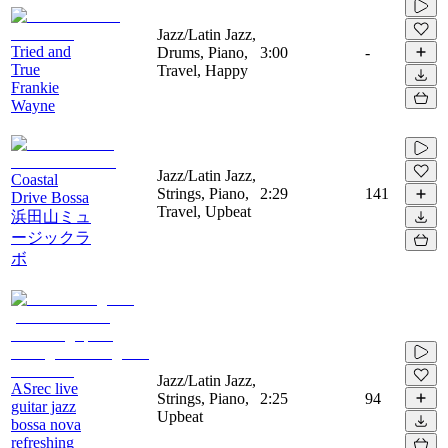
Jazz/Latin Jazz,
Tried and
Drums, Piano,
3:00
-
True
Travel, Happy
Frankie
Wayne
Jazz/Latin Jazz,
Coastal
Strings, Piano,
2:29
141
Drive Bossa
Travel, Upbeat
浜田山ミュ
ージックラ
ボ
Jazz/Latin Jazz,
ASrec live
Strings, Piano,
2:25
94
guitar jazz
Upbeat
bossa nova
refreshing