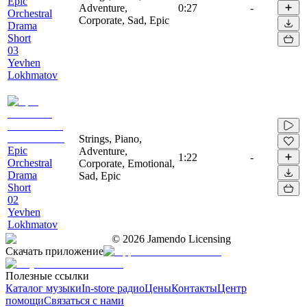
Epic
Adventure,
0:27
-
Orchestral
Corporate, Sad, Epic
Drama
Short
03
Yevhen
Lokhmatov
Strings, Piano,
Epic
Adventure,
1:22
-
Orchestral
Corporate, Emotional,
Drama
Sad, Epic
Short
02
Yevhen
Lokhmatov
©
2026
Jamendo Licensing
Скачать приложение
Полезные ссылки
Каталог музыки
In-store радио
Цены
Контакты
Центр
помощи
Связаться с нами