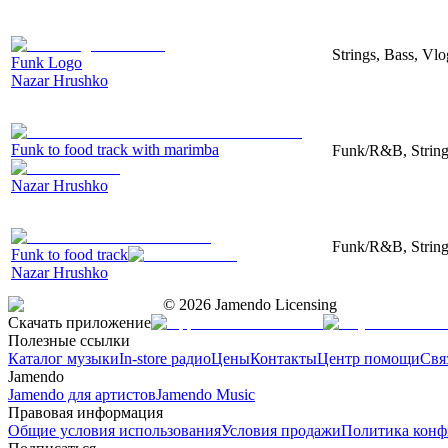
Strings, Bass, Vl
Funk Logo
Nazar Hrushko
Funk to food track with marimba
Funk/R&B, String
Nazar Hrushko
Funk/R&B, String
Funk to food track
Nazar Hrushko
©
2026
Jamendo Licensing
Скачать приложение
Полезные ссылки
Каталог музыки
In-store радио
Цены
Контакты
Центр помощи
Свя
Jamendo
Jamendo для артистов
Jamendo Music
Правовая информация
Общие условия использования
Условия продажи
Политика конф