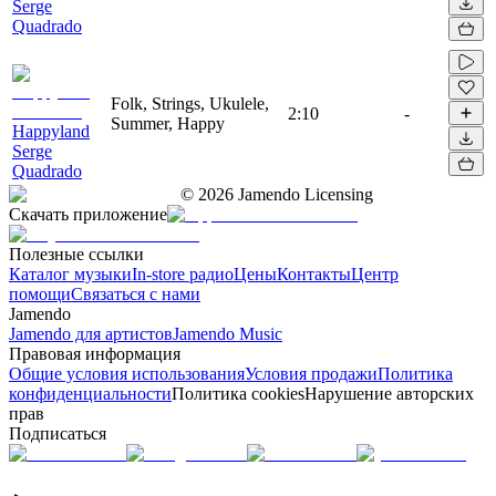
Serge
Quadrado
Folk, Strings, Ukulele,
2:10
-
Summer, Happy
Happyland
Serge
Quadrado
©
2026
Jamendo Licensing
Скачать приложение
Полезные ссылки
Каталог музыки
In-store радио
Цены
Контакты
Центр
помощи
Связаться с нами
Jamendo
Jamendo для артистов
Jamendo Music
Правовая информация
Общие условия использования
Условия продажи
Политика
конфиденциальности
Политика cookies
Нарушение авторских
прав
Подписаться