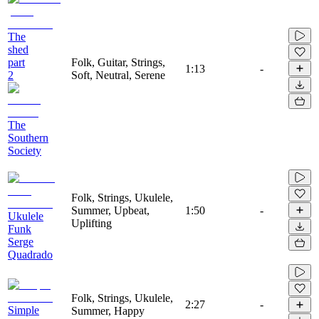
The
shed
part
Folk, Guitar, Strings,
1:13
-
2
Soft, Neutral, Serene
The
Southern
Society
Folk, Strings, Ukulele,
Summer, Upbeat,
1:50
-
Ukulele
Uplifting
Funk
Serge
Quadrado
Folk, Strings, Ukulele,
2:27
-
Simple
Summer, Happy