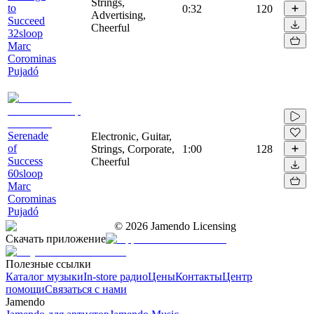
Strings,
to
0:32
120
Advertising,
Succeed
Cheerful
32sloop
Marc
Corominas
Pujadó
Serenade
Electronic, Guitar,
of
Strings, Corporate,
1:00
128
Success
Cheerful
60sloop
Marc
Corominas
Pujadó
©
2026
Jamendo Licensing
Скачать приложение
Полезные ссылки
Каталог музыки
In-store радио
Цены
Контакты
Центр
помощи
Связаться с нами
Jamendo