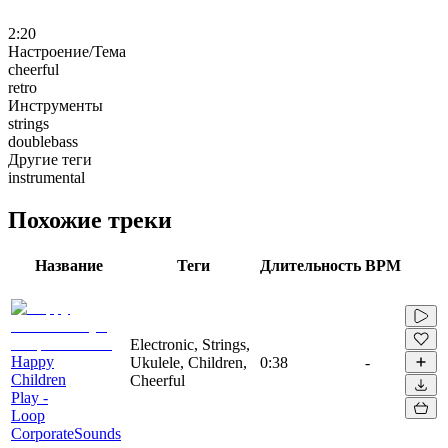
2:20
Настроение/Тема
cheerful
retro
Инструменты
strings
doublebass
Другие теги
instrumental
Похожие треки
Название
Теги
Длительность
BPM
Electronic, Strings,
Happy
Ukulele, Children,
0:38
-
Children
Cheerful
Play -
Loop
CorporateSounds