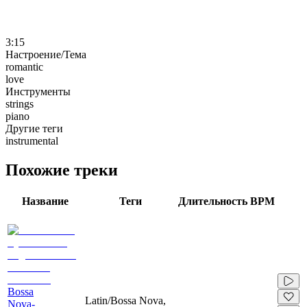
3:15
Настроение/Тема
romantic
love
Инструменты
strings
piano
Другие теги
instrumental
Похожие треки
Название
Теги
Длительность
BPM
Bossa
Latin/Bossa Nova,
Nova-