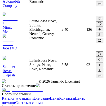
Automobile
Romantic
Company
Latin/Bossa Nova,
I
Strings,
Mimic
Electricguitar,
2:40
126
Me
Neutral, Groovy,
Romantic
JoosTVD
Latin/Bossa Nova,
Strings, Piano,
3:58
92
Summer
Love, Romantic
Bossa
Olepash
©
2026
Jamendo Licensing
Скачать приложение
Полезные ссылки
Каталог музыки
In-store радио
Цены
Контакты
Центр
помощи
Связаться с нами