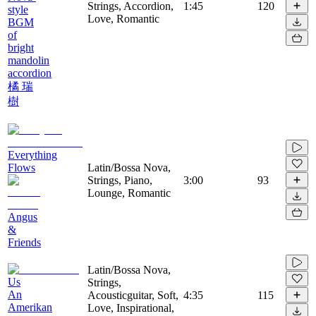
Strings, Accordion,
1:45
120
style
Love, Romantic
BGM
of
bright
mandolin
accordion
橘 瑞
樹
Everything
Flows
Latin/Bossa Nova,
Strings, Piano,
3:00
93
Lounge, Romantic
Angus
&
Friends
Latin/Bossa Nova,
Us
Strings,
An
Acousticguitar, Soft,
4:35
115
Amerikan
Love, Inspirational,