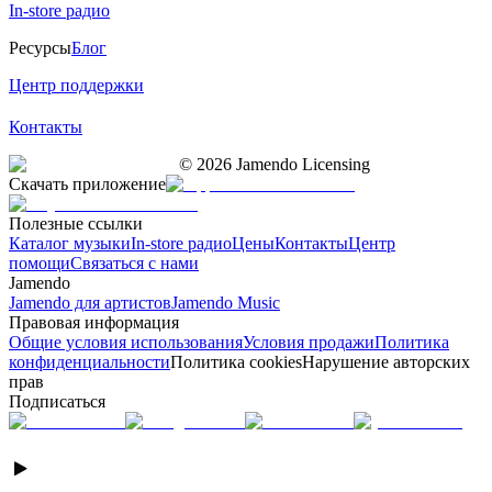
In-store радио
Ресурсы
Блог
Центр поддержки
Контакты
©
2026
Jamendo Licensing
Скачать приложение
Полезные ссылки
Каталог музыки
In-store радио
Цены
Контакты
Центр
помощи
Связаться с нами
Jamendo
Jamendo для артистов
Jamendo Music
Правовая информация
Общие условия использования
Условия продажи
Политика
конфиденциальности
Политика cookies
Нарушение авторских
прав
Подписаться