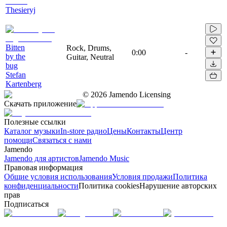
Thesieryj
Bitten
Rock, Drums,
0:00
-
by the
Guitar, Neutral
bug
Stefan
Kartenberg
©
2026
Jamendo Licensing
Скачать приложение
Полезные ссылки
Каталог музыки
In-store радио
Цены
Контакты
Центр
помощи
Связаться с нами
Jamendo
Jamendo для артистов
Jamendo Music
Правовая информация
Общие условия использования
Условия продажи
Политика
конфиденциальности
Политика cookies
Нарушение авторских
прав
Подписаться