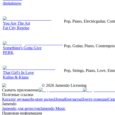
digitalsnow
Pop, Piano, Electricguitar, Co
You Are The Art
Fat City Reprise
Pop, Guitar, Piano, Contempor
Something's Gotta Give
PERK
Pop, Strings, Piano, Love, Emo
That Girl's In Love
Kalina & Kiana
©
2026
Jamendo Licensing
Скачать приложение
Полезные ссылки
Каталог музыки
In-store радио
Цены
Контакты
Центр помощи
Свя
Jamendo
Jamendo для артистов
Jamendo Music
Правовая информация