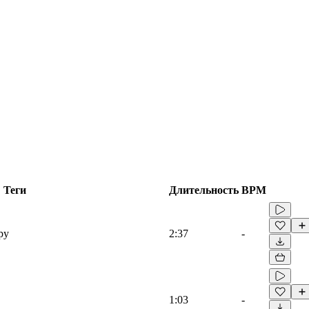
Теги
Длительность
BPM
py
2:37
-
1:03
-