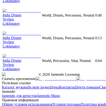
Lokhmatov
India Drums
World, Drums, Percussion, Neutral
0:40
Yevhen
Lokhmatov
India Drums
World, Drums, Percussion, Neutral
0:13
Yevhen
Lokhmatov
India Drums
World, Percussion, Sitar, Neutral
0:04
Yevhen
Lokhmatov
©
2026
Jamendo Licensing
Скачать приложение
Полезные ссылки
Каталог музыки
In-store радио
Цены
Контакты
Центр помощи
Свя
Jamendo
Jamendo для артистов
Jamendo Music
Правовая информация
Общие условия использования
Условия продажи
Политика конф