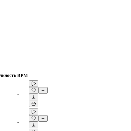
льность
BPM
-
-