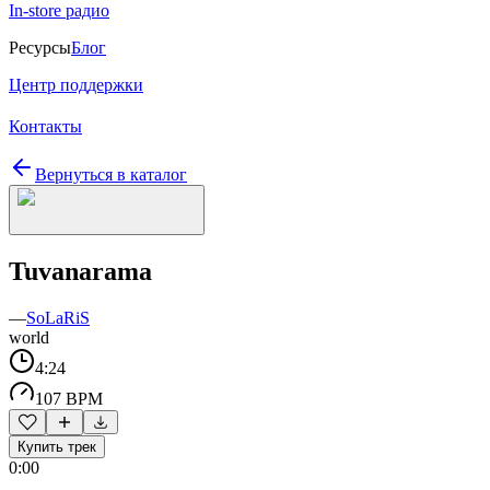
In-store радио
Ресурсы
Блог
Центр поддержки
Контакты
Вернуться в каталог
Tuvanarama
—
SoLaRiS
world
4:24
107 BPM
Купить трек
0:00