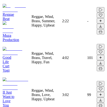
Reggae
Reggae, Wind,
Beat
Brass, Summer,
2:22
-
Happy, Upbeat
Muza
Production
Reggae, Wind,
Good
Brass, Travel,
4:02
101
Life
Happy, Fun
Curt
Yagi
Reggae, Wind,
II Just
Brass, Love,
3:02
99
Want to
Happy, Upbeat
Love
You