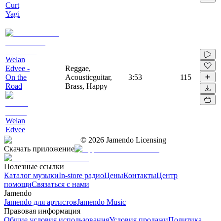
Curt
Yagi
Welan
Edvee -
Reggae,
On the
Acousticguitar,
3:53
115
Road
Brass, Happy
Welan
Edvee
©
2026
Jamendo Licensing
Скачать приложение
Полезные ссылки
Каталог музыки
In-store радио
Цены
Контакты
Центр
помощи
Связаться с нами
Jamendo
Jamendo для артистов
Jamendo Music
Правовая информация
Общие условия использования
Условия продажи
Политика