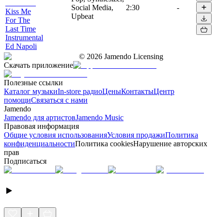
Social Media,
2:30
-
Kiss Me
Upbeat
For The
Last Time
Instrumental
Ed Napoli
©
2026
Jamendo Licensing
Скачать приложение
Полезные ссылки
Каталог музыки
In-store радио
Цены
Контакты
Центр
помощи
Связаться с нами
Jamendo
Jamendo для артистов
Jamendo Music
Правовая информация
Общие условия использования
Условия продажи
Политика
конфиденциальности
Политика cookies
Нарушение авторских
прав
Подписаться