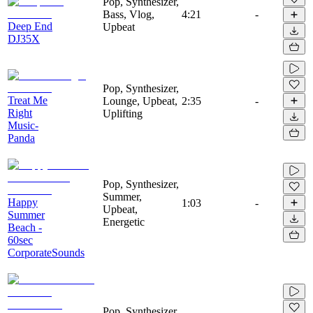
Pop, Synthesizer,
Bass, Vlog,
4:21
-
Deep End
Upbeat
DJ35X
Pop, Synthesizer,
Treat Me
Lounge, Upbeat,
2:35
-
Right
Uplifting
Music-
Panda
Pop, Synthesizer,
Summer,
Happy
1:03
-
Upbeat,
Summer
Energetic
Beach -
60sec
CorporateSounds
Pop, Synthesizer,