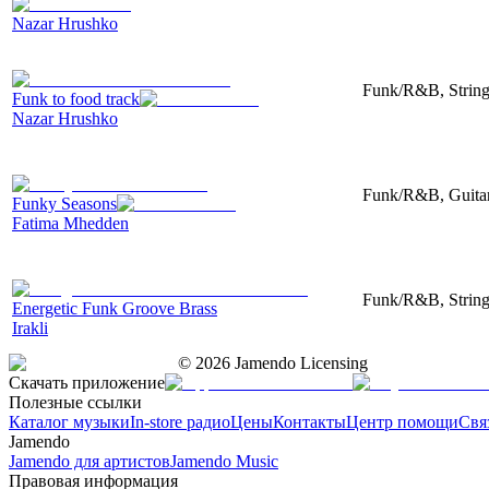
Nazar Hrushko
Funk/R&B, String
Funk to food track
Nazar Hrushko
Funk/R&B, Guitar,
Funky Seasons
Fatima Mhedden
Funk/R&B, String
Energetic Funk Groove Brass
Irakli
©
2026
Jamendo Licensing
Скачать приложение
Полезные ссылки
Каталог музыки
In-store радио
Цены
Контакты
Центр помощи
Свя
Jamendo
Jamendo для артистов
Jamendo Music
Правовая информация