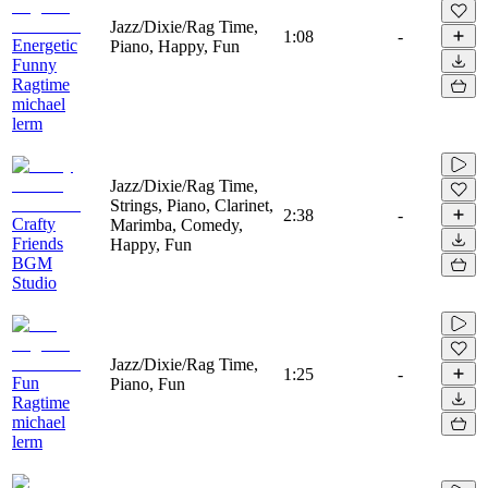
Jazz/Dixie/Rag Time,
1:08
-
Energetic
Piano, Happy, Fun
Funny
Ragtime
michael
lerm
Jazz/Dixie/Rag Time,
Strings, Piano, Clarinet,
2:38
-
Crafty
Marimba, Comedy,
Friends
Happy, Fun
BGM
Studio
Jazz/Dixie/Rag Time,
1:25
-
Fun
Piano, Fun
Ragtime
michael
lerm