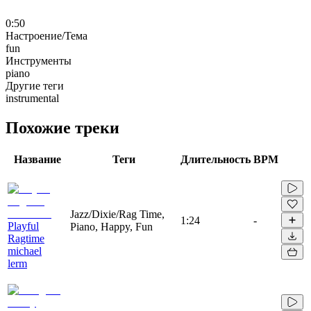
0:50
Настроение/Тема
fun
Инструменты
piano
Другие теги
instrumental
Похожие треки
Название
Теги
Длительность
BPM
Jazz/Dixie/Rag Time,
1:24
-
Playful
Piano, Happy, Fun
Ragtime
michael
lerm