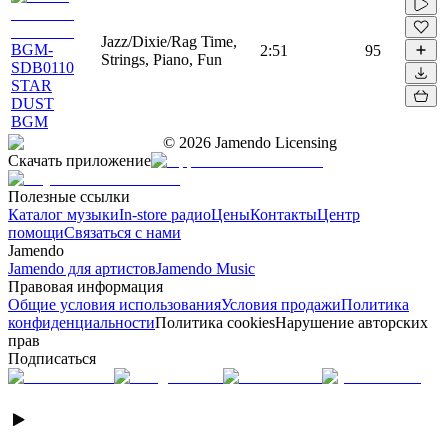
Jazz/Dixie/Rag Time,
BGM-
2:51
95
Strings, Piano, Fun
SDB0110
STAR
DUST
BGM
©
2026
Jamendo Licensing
Скачать приложение
Полезные ссылки
Каталог музыки
In-store радио
Цены
Контакты
Центр
помощи
Связаться с нами
Jamendo
Jamendo для артистов
Jamendo Music
Правовая информация
Общие условия использования
Условия продажи
Политика
конфиденциальности
Политика cookies
Нарушение авторских
прав
Подписаться