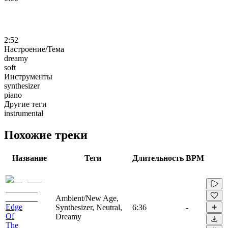
2:52
Настроение/Тема
dreamy
soft
Инструменты
synthesizer
piano
Другие теги
instrumental
Похожие треки
Название
Теги
Длительность
BPM
Ambient/New Age,
Edge
Synthesizer, Neutral,
6:36
-
Of
Dreamy
The