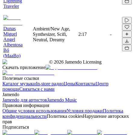
Lightning
Traveler
Dunas
Ambient/New Age,
Miguel
Synthesizer, Scifi,
2:17
-
Angel
Neutral, Dreamy
Albentosa
Bó
(MaaBo)
©
2026
Jamendo Licensing
Скачать приложение
Полезные ссылки
Каталог музыки
In-store радио
Цены
Контакты
Центр
помощи
Связаться с нами
Jamendo
Jamendo для артистов
Jamendo Music
Правовая информация
Общие условия использования
Условия продажи
Политика
конфиденциальности
Политика cookies
Нарушение авторских
прав
Подписаться