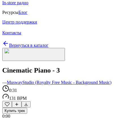
In-store радио
Ресурсы
Блог
Центр поддержки
Контакты
Вернуться в каталог
Cinematic Piano - 3
—
MuswayStudio (Royalty Free Music - Background Music)
0:31
131 BPM
Купить трек
0:00