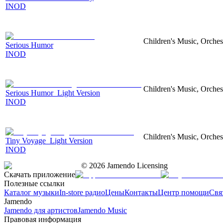
INOD
Children's Music, Orches
Serious Humor
INOD
Children's Music, Orches
Serious Humor_Light Version
INOD
Children's Music, Orches
Tiny Voyage_Light Version
INOD
©
2026
Jamendo Licensing
Скачать приложение
Полезные ссылки
Каталог музыки
In-store радио
Цены
Контакты
Центр помощи
Свя
Jamendo
Jamendo для артистов
Jamendo Music
Правовая информация