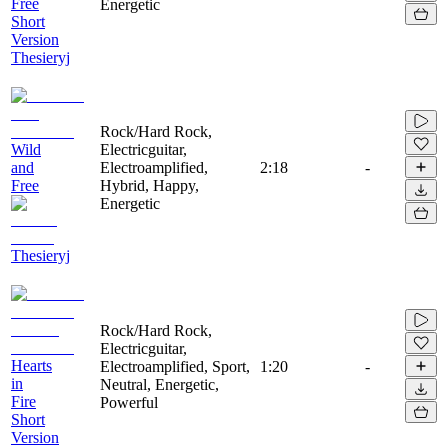
Free
Energetic
Short
Version
Thesieryj
Rock/Hard Rock,
Wild
Electricguitar,
and
Electroamplified,
2:18
-
Free
Hybrid, Happy,
Energetic
Thesieryj
Rock/Hard Rock,
Electricguitar,
Hearts
Electroamplified, Sport,
1:20
-
in
Neutral, Energetic,
Fire
Powerful
Short
Version