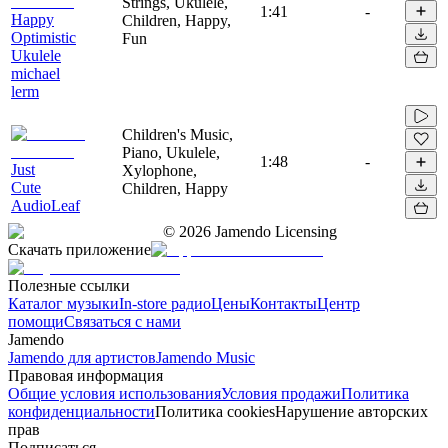
Strings, Ukulele,
1:41
-
Happy
Children, Happy,
Optimistic
Fun
Ukulele
michael
lerm
Children's Music,
Piano, Ukulele,
1:48
-
Just
Xylophone,
Cute
Children, Happy
AudioLeaf
©
2026
Jamendo Licensing
Скачать приложение
Полезные ссылки
Каталог музыки
In-store радио
Цены
Контакты
Центр
помощи
Связаться с нами
Jamendo
Jamendo для артистов
Jamendo Music
Правовая информация
Общие условия использования
Условия продажи
Политика
конфиденциальности
Политика cookies
Нарушение авторских
прав
Подписаться