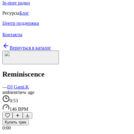
In-store радио
Ресурсы
Блог
Центр поддержки
Контакты
Вернуться в каталог
Reminiscence
—
DJ Gami.K
ambient/new age
0:53
146 BPM
Купить трек
0:00