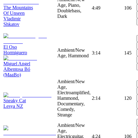
Age, Piano,
The Mountains
4:49
106
Doublebass,
Of Unseen
Dark
Vladimir
Shkatov
El Oso
Ambient/New
Hormiguero
3:14
145
Age, Hammond
Miguel Angel
Albentosa Bó
(MaaBo)
Ambient/New
Age,
Electroamplified,
Hammond,
2:14
120
Sneaky Cat
Documentary,
Lesya NZ
Comedy,
Strange
Ambient/New
Age,
Electricguitar,
4:24
106