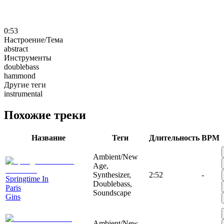
0:53
Настроение/Тема
abstract
Инструменты
doublebass
hammond
Другие теги
instrumental
Похожие треки
Название
Теги
Длительность
BPM
Ambient/New
Age,
Synthesizer,
2:52
-
Springtime In
Doublebass,
Paris
Soundscape
Gins
Ambient/New