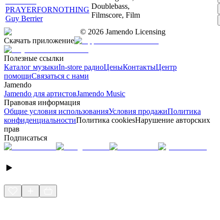
Doublebass,
PRAYERFORNOTHING
Filmscore, Film
Guy Berrier
©
2026
Jamendo Licensing
Скачать приложение
Полезные ссылки
Каталог музыки
In-store радио
Цены
Контакты
Центр
помощи
Связаться с нами
Jamendo
Jamendo для артистов
Jamendo Music
Правовая информация
Общие условия использования
Условия продажи
Политика
конфиденциальности
Политика cookies
Нарушение авторских
прав
Подписаться