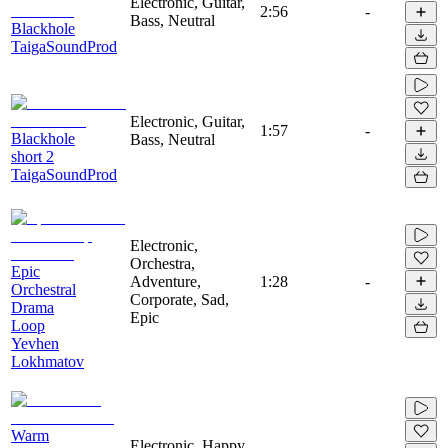
Electronic, Guitar,
2:56
-
Bass, Neutral
Blackhole
TaigaSoundProd
Electronic, Guitar,
1:57
-
Blackhole
Bass, Neutral
short 2
TaigaSoundProd
Electronic,
Orchestra,
Epic
Adventure,
1:28
-
Orchestral
Corporate, Sad,
Drama
Epic
Loop
Yevhen
Lokhmatov
Warm
Electronic, Happy,