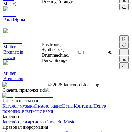
Dreamy, Strange
Music)
Paradeigma
Electronic,
Mutter
Synthesizer,
Brennstein_
4:31
96
Drummachine,
Down
Dark, Strange
Mutter
Brennstein
©
2026
Jamendo Licensing
Скачать приложение
Полезные ссылки
Каталог музыки
In-store радио
Цены
Контакты
Центр
помощи
Связаться с нами
Jamendo
Jamendo для артистов
Jamendo Music
Правовая информация