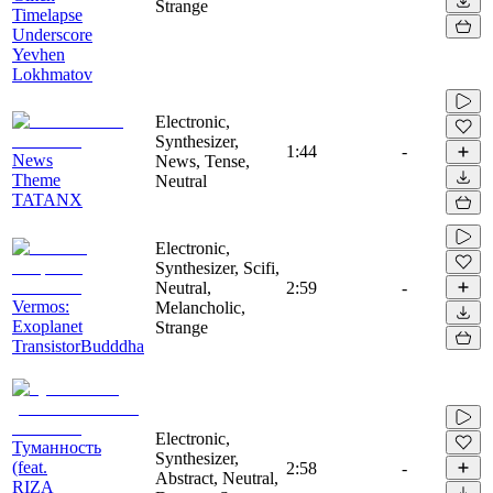
Strange
Timelapse
Underscore
Yevhen
Lokhmatov
Electronic,
Synthesizer,
1:44
-
News
News, Tense,
Theme
Neutral
TATANX
Electronic,
Synthesizer, Scifi,
Neutral,
2:59
-
Vermos:
Melancholic,
Exoplanet
Strange
TransistorBudddha
Electronic,
Туманность
Synthesizer,
(feat.
2:58
-
Abstract, Neutral,
RIZA