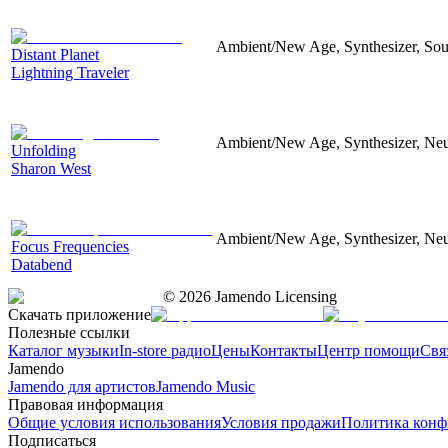
Ambient/New Age, Synthesizer, Sou
Distant Planet
Lightning Traveler
Ambient/New Age, Synthesizer, Neu
Unfolding
Sharon West
Ambient/New Age, Synthesizer, Neu
Focus Frequencies
Databend
©
2026
Jamendo Licensing
Скачать приложение
Полезные ссылки
Каталог музыки
In-store радио
Цены
Контакты
Центр помощи
Свя
Jamendo
Jamendo для артистов
Jamendo Music
Правовая информация
Общие условия использования
Условия продажи
Политика конф
Подписаться