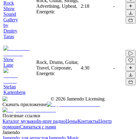
Rock, Guitar, Strings,
Rock
Advertising, Upbeat,
2:18
-
Show
Energetic
Sound
Gallery
by
Dmitry
Taras
Slow
Rock, Drums, Guitar,
Lane
Travel, Corporate,
4:30
-
Energetic
Stefan
Kartenberg
©
2026
Jamendo Licensing
Скачать приложение
Полезные ссылки
Каталог музыки
In-store радио
Цены
Контакты
Центр
помощи
Связаться с нами
Jamendo
Jamendo для артистов
Jamendo Music