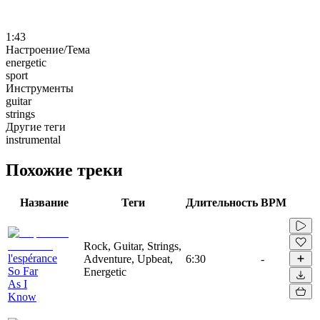
1:43
Настроение/Тема
energetic
sport
Инструменты
guitar
strings
Другие теги
instrumental
Похожие треки
Название
Теги
Длительность
BPM
Rock, Guitar, Strings,
l'espérance
Adventure, Upbeat,
6:30
-
So Far
Energetic
As I
Know